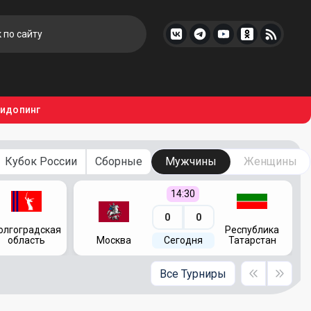
тидопинг
Кубок России
Сборные
Мужчины
Женщины
14:30
0
0
олгоградская
Республика
область
Москва
Сегодня
Татарстан
Все Турниры