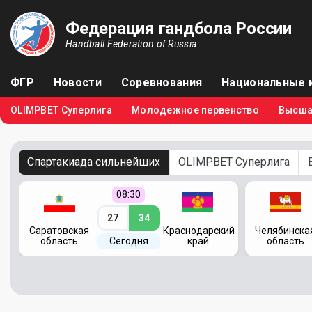
Федерация гандбола России
Handball Federation of Russia
ФГР
Новости
Соревнования
Национальные 
OLIMPBET Суперлига
Молодежное первенство
Высша
Спартакиада сильнейших
OLIMPBET Суперлига
08:30
27
34
кий
Саратовская
Краснодарский
Челябинска
область
Сегодня
край
область