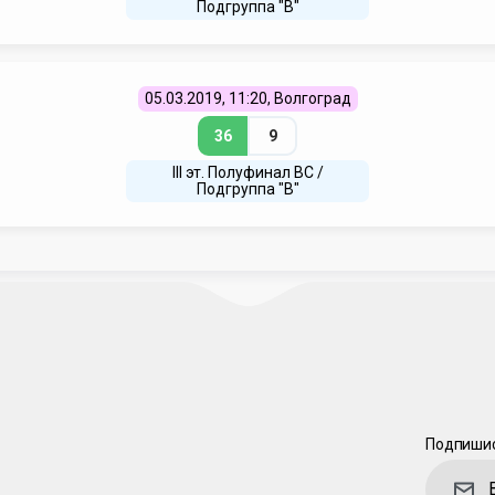
Подгруппа "В"
05.03.2019, 11:20, Волгоград
36
9
III эт. Полуфинал ВC /
Подгруппа "В"
Подпишис