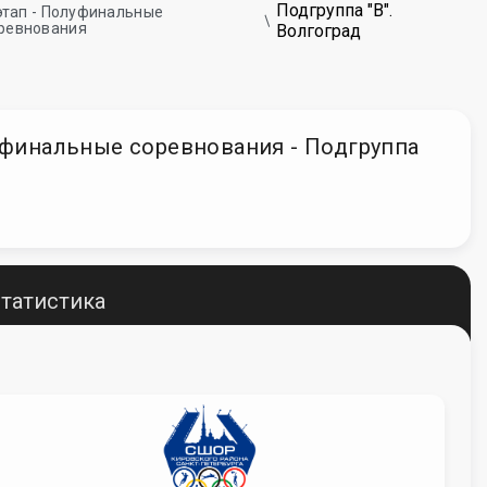
Подгруппа "В".
I этап - Полуфинальные
ревнования
Волгоград
олуфинальные соревнования - Подгруппа
татистика