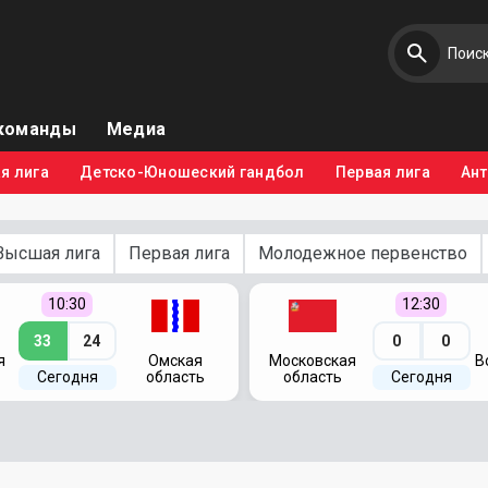
команды
Медиа
я лига
Детско-Юношеский гандбол
Первая лига
Ан
Высшая лига
Первая лига
Молодежное первенство
10:30
12:30
33
24
0
0
я
Омская
Московская
В
Сегодня
область
область
Сегодня