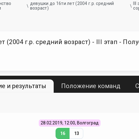
нство
девушки до 16ти лет (2004 г.р. средний
II
и
возраст)
со
 (2004 г.р. средний возраст) - III этап - П
е и результаты
Положение команд
С
28.02.2019, 12:00, Волгоград
16
13