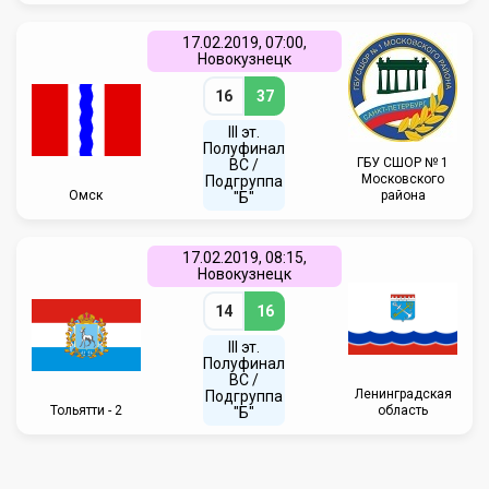
17.02.2019, 07:00,
Новокузнецк
16
37
III эт.
Полуфинал
ГБУ СШОР № 1
ВC /
Московского
Подгруппа
Омск
района
"Б"
17.02.2019, 08:15,
Новокузнецк
14
16
III эт.
Полуфинал
ВC /
Ленинградская
Подгруппа
Тольятти - 2
область
"Б"