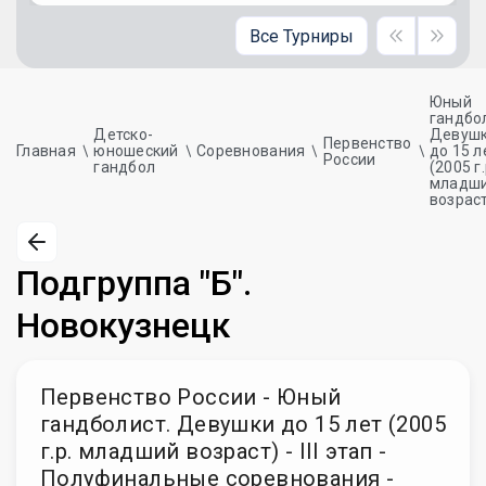
Все Турниры
Юный
гандбо
Детско-
Девуш
Первенство
Главная
юношеский
Соревнования
до 15 л
России
гандбол
(2005 г.
младш
возрас
Подгруппа "Б".
Новокузнецк
Первенство России - Юный
гандболист. Девушки до 15 лет (2005
г.р. младший возраст) - III этап -
Полуфинальные соревнования -