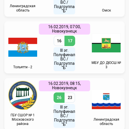
ВC /
Ленинградская
Подгруппа
область
Омск
"Б"
16.02.2019, 07:00,
Новокузнецк
16
17
III эт.
Полуфинал
ВC /
МБУ ДО ДЮСШ №
Подгруппа
Тольятти - 2
3
"Б"
16.02.2019, 08:15,
Новокузнецк
26
23
III эт.
Полуфинал
ГБУ СШОР № 1
ВC /
Московского
Ленинградская
Подгруппа
района
область
"Б"