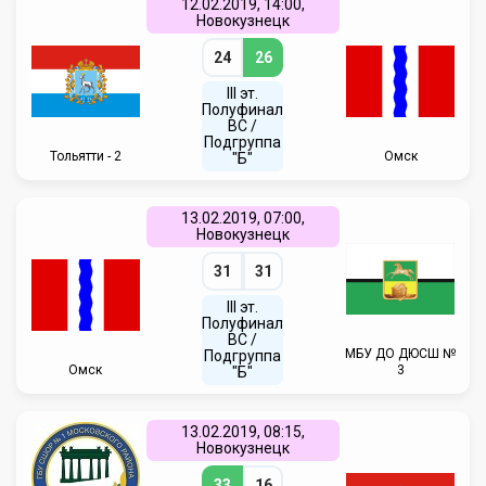
12.02.2019, 14:00,
Новокузнецк
24
26
III эт.
Полуфинал
ВC /
Подгруппа
Тольятти - 2
Омск
"Б"
13.02.2019, 07:00,
Новокузнецк
31
31
III эт.
Полуфинал
ВC /
МБУ ДО ДЮСШ №
Подгруппа
Омск
3
"Б"
13.02.2019, 08:15,
Новокузнецк
33
16