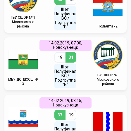
III эт.
Полуфинал
ГБУ СШОР № 1
ВC /
Московского
Подгруппа
района
Тольятти - 2
"Б"
14.02.2019, 07:00,
Новокузнецк
19
31
III эт.
Полуфинал
ГБУ СШОР № 1
ВC /
МБУ ДО ДЮСШ №
Московского
Подгруппа
3
района
"Б"
14.02.2019, 08:15,
Новокузнецк
37
19
III эт.
Полуфинал