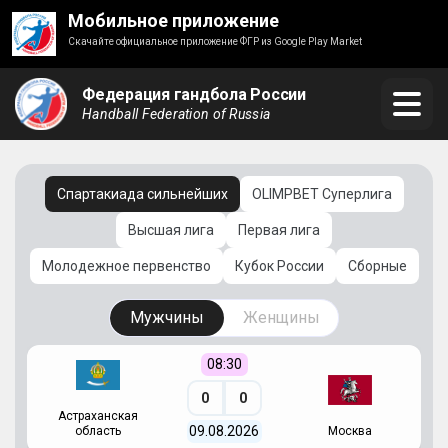
Мобильное приложение
Скачайте официальное приложение ФГР из Google Play Market
Федерация гандбола России
Handball Federation of Russia
Спартакиада сильнейших
OLIMPBET Суперлига
Высшая лига
Первая лига
Молодежное первенство
Кубок России
Сборные
Мужчины
Женщины
08:30
0
0
Астраханская
С
09.08.2026
область
Москва