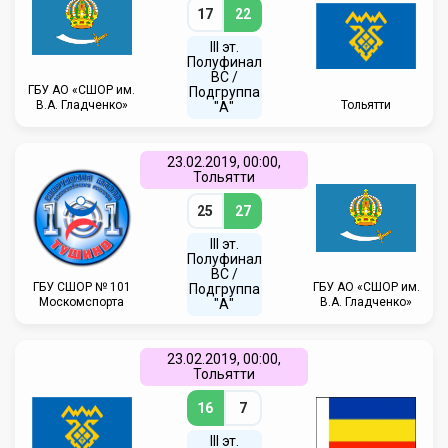
17
22
III эт.
Полуфинал
ВC /
ГБУ АО «СШОР им.
Подгруппа
В.А. Гладченко»
Тольятти
"А"
23.02.2019, 00:00,
Тольятти
25
27
III эт.
Полуфинал
ВC /
ГБУ CШОР № 101
ГБУ АО «СШОР им.
Подгруппа
Москомспорта
В.А. Гладченко»
"А"
23.02.2019, 00:00,
Тольятти
16
7
III эт.