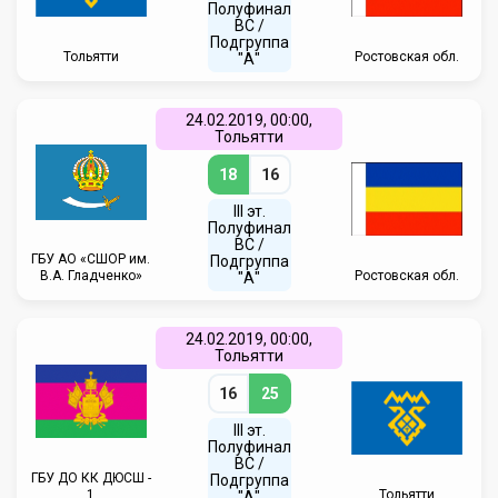
Полуфинал
ВC /
Подгруппа
Тольятти
Ростовская обл.
"А"
24.02.2019, 00:00,
Тольятти
18
16
III эт.
Полуфинал
ВC /
ГБУ АО «СШОР им.
Подгруппа
В.А. Гладченко»
Ростовская обл.
"А"
24.02.2019, 00:00,
Тольятти
16
25
III эт.
Полуфинал
ВC /
ГБУ ДО КК ДЮСШ -
Подгруппа
1
Тольятти
"А"