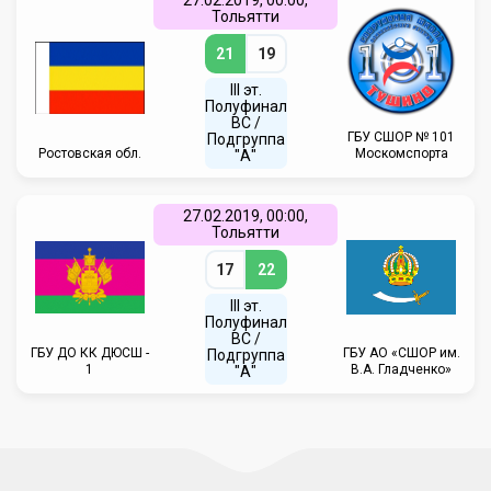
27.02.2019, 00:00,
Тольятти
21
19
III эт.
Полуфинал
ВC /
ГБУ CШОР № 101
Подгруппа
Ростовская обл.
Москомспорта
"А"
27.02.2019, 00:00,
Тольятти
17
22
III эт.
Полуфинал
ВC /
ГБУ ДО КК ДЮСШ -
ГБУ АО «СШОР им.
Подгруппа
1
В.А. Гладченко»
"А"