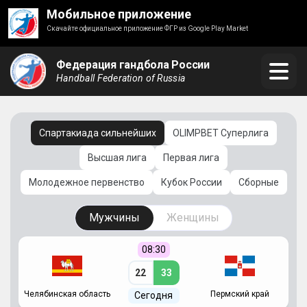
Мобильное приложение
Скачайте официальное приложение ФГР из Google Play Market
Федерация гандбола России
Handball Federation of Russia
Спартакиада сильнейших
OLIMPBET Суперлига
Высшая лига
Первая лига
Молодежное первенство
Кубок России
Сборные
Мужчины
Женщины
08:30
22
33
Челябинская область
Пермский край
С
Сегодня