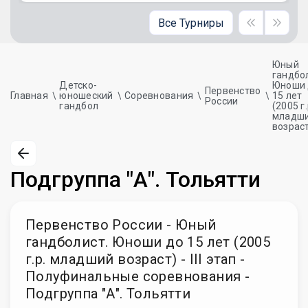
Все Турниры
Юный
гандбо
Детско-
Юноши 
Первенство
Главная
юношеский
Соревнования
15 лет
России
гандбол
(2005 г.
младш
возрас
Подгруппа "А". Тольятти
Первенство России - Юный
гандболист. Юноши до 15 лет (2005
г.р. младший возраст) - III этап -
Полуфинальные соревнования -
Подгруппа "А". Тольятти