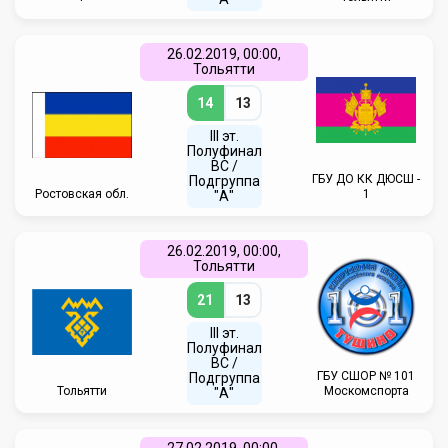
26.02.2019, 00:00,
Тольятти
14
13
III эт.
Полуфинал
ВC /
ГБУ ДО КК ДЮСШ -
Подгруппа
Ростовская обл.
1
"А"
26.02.2019, 00:00,
Тольятти
21
13
III эт.
Полуфинал
ВC /
ГБУ CШОР № 101
Подгруппа
Тольятти
Москомспорта
"А"