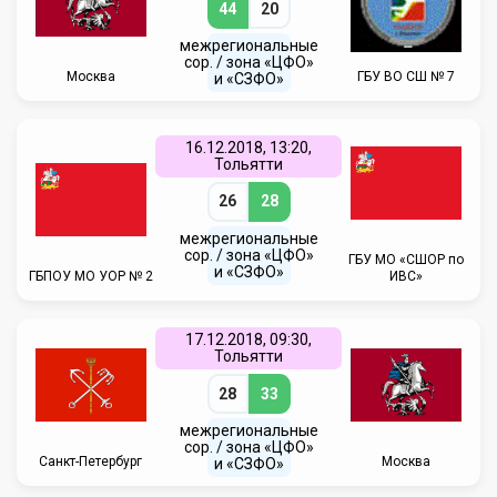
44
20
межрегиональные
сор. / зона «ЦФО»
Москва
ГБУ ВО СШ № 7
и «СЗФО»
16.12.2018, 13:20,
Тольятти
26
28
межрегиональные
сор. / зона «ЦФО»
ГБУ МО «СШОР по
и «СЗФО»
ГБПОУ МО УОР № 2
ИВС»
17.12.2018, 09:30,
Тольятти
28
33
межрегиональные
сор. / зона «ЦФО»
Санкт-Петербург
Москва
и «СЗФО»