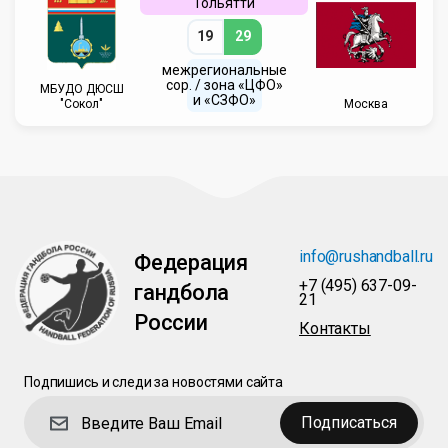
Тольятти
19
29
межрегиональные
сор. / зона «ЦФО»
МБУДО ДЮСШ
и «СЗФО»
"Сокол"
Москва
info@rushandball.ru
Федерация
+7 (495) 637-09-
гандбола
21
России
Контакты
Подпишись и следи за новостями сайта
Подписаться