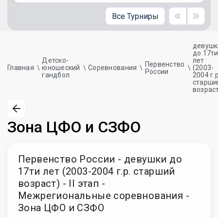
Все Турниры
девушк
до 17т
Детско-
лет
Первенство
Главная
юношеский
Соревнования
(2003-
России
гандбол
2004 г.р
старши
возрас
Зона ЦФО и СЗФО
Первенство России - девушки до
17ти лет (2003-2004 г.р. старший
возраст) - II этап -
Межрегиональные соревнования -
Зона ЦФО и СЗФО