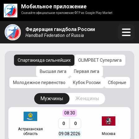
Мобильное приложение
Скачайте официальное приложение ФГР из Google Play Market
Федерация гандбола России
Handball Federation of Russia
Спартакиада сильнейших
OLIMPBET Суперлига
Высшая лига
Первая лига
Молодежное первенство
Кубок России
Сборные
Мужчины
Женщины
08:30
0
0
Астраханская
С
09.08.2026
область
Москва