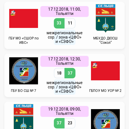
17.12.2018, 11:00,
Тольятти
33
11
межрегиональные
сор. / зона «ЦФО»
ГБУ МО «СШОР по
МБУДО ДЮСШ
и «СЗФО»
ИВС»
"Сокол"
17.12.2018, 12:30,
Тольятти
18
37
межрегиональные
сор. / зона «ЦФО»
ГБУ ВО СШ № 7
ГБПОУ МО УОР № 2
и «СЗФО»
19.12.2018, 09:00,
Тольятти
37
23