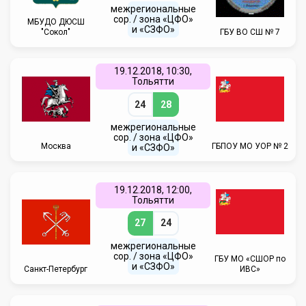
межрегиональные
сор. / зона «ЦФО»
МБУДО ДЮСШ
и «СЗФО»
"Сокол"
ГБУ ВО СШ № 7
19.12.2018, 10:30,
Тольятти
24
28
межрегиональные
сор. / зона «ЦФО»
Москва
ГБПОУ МО УОР № 2
и «СЗФО»
19.12.2018, 12:00,
Тольятти
27
24
межрегиональные
сор. / зона «ЦФО»
ГБУ МО «СШОР по
и «СЗФО»
Санкт-Петербург
ИВС»