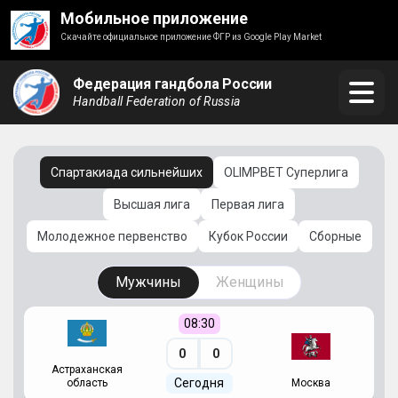
Мобильное приложение
Скачайте официальное приложение ФГР из Google Play Market
Федерация гандбола России
Handball Federation of Russia
Спартакиада сильнейших
OLIMPBET Суперлига
Высшая лига
Первая лига
Молодежное первенство
Кубок России
Сборные
Мужчины
Женщины
08:30
0
0
Астраханская
С
Сегодня
область
Москва